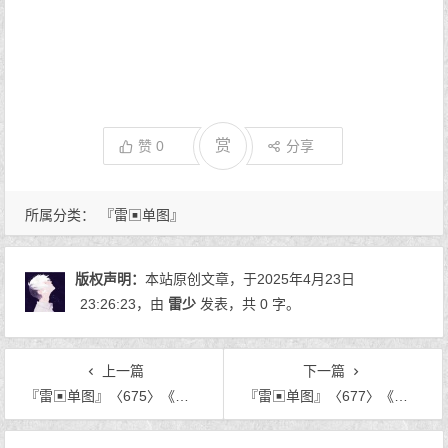
赏
赞
0
分享
所属分类：
『雷▣单图』
版权声明：
本站原创文章，于2025年4月23日
23:26:23
，由
雷少
发表，共 0 字。
上一篇
下一篇
『雷▣单图』〈675〉《树叶。》
『雷▣单图』〈677〉《白衣如是》
文章导航