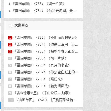
『雷▣单图』〈735〉《切一片梦》
『雷▣单图』〈734〉《你是云海间，最漫不经心的惊鸿客。》
大家喜欢
『雷▣单图』〈732〉《不期而遇的夏天》
1
『雷▣单图』〈734〉《你是云海间，最漫不经心的惊鸿客。》
2
『雷▣单图』〈733〉《把整个春天都给你》
3
『雷▣单图』〈735〉《切一片梦》
4
『雷▣单图』〈736〉《九月的书笺》
5
『雷▣单图』〈737〉《你是空白纸上的人》
6
『雷▣单图』〈738〉《燕归来》
7
『雷▣单图』〈739〉《若为清风故》
8
『雷✪像素✫签』《千山论坛 – 勋章》
9
『雷▣单图』〈740〉《黄梅雨季轻拾卷》
10