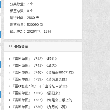
分类数量：7 个
标签总数：0 个
运行时间：2860 天
浏览总量：520090 次
最后更新：2026年7月13日
最新音画
『雷▣单图』〈742〉《暗许》
『雷▣单图』〈741〉《莫名》
『雷▣单图』〈740〉《黄梅雨季轻拾卷》
『雷▣单图』〈739〉《若为清风故》
『雷✪像素✫签』《千山论坛 – 勋章》
『雷▣单图』〈738〉《燕归来》
『雷▣单图』〈737〉《你是空白纸上的人》
『雷▣单图』〈736〉《九月的书笺》