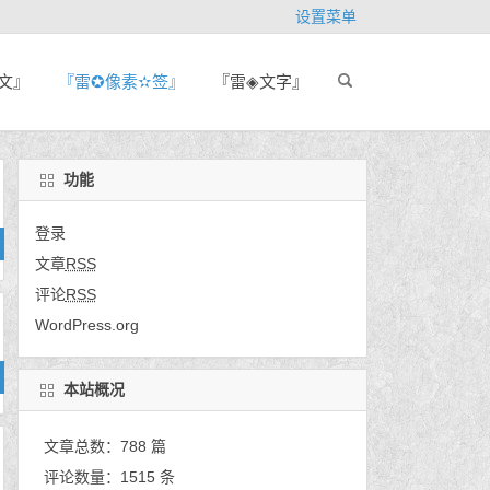
设置菜单
文』
『雷✪像素✫签』
『雷◈文字』
功能
登录
文章
RSS
评论
RSS
WordPress.org
本站概况
文章总数：788 篇
评论数量：1515 条