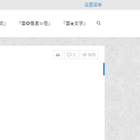
设置菜单
文』
『雷✪像素✫签』
『雷◈文字』
1
925