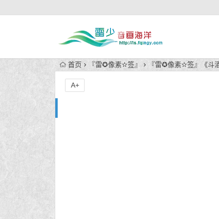
首页
『雷✪像素✫签』
『雷✪像素✫签』《斗酒
A+