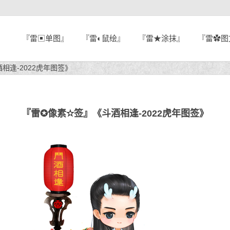
『雷▣单图』
『雷◐鼠绘』
『雷★涂抹』
『雷✿图
相逢-2022虎年图签》
『雷✪像素✫签』《斗酒相逢-2022虎年图签》