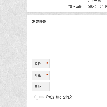
上一篇
『雷▣单图』〈684〉《尘
发表评论
*
昵称
*
邮箱
网址
滑动解锁才能提交