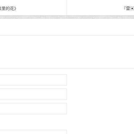
埃里的花》
『雷▣