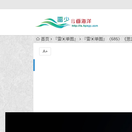
首页
『雷▣单图』
『雷▣单图』〈685〉《
A+