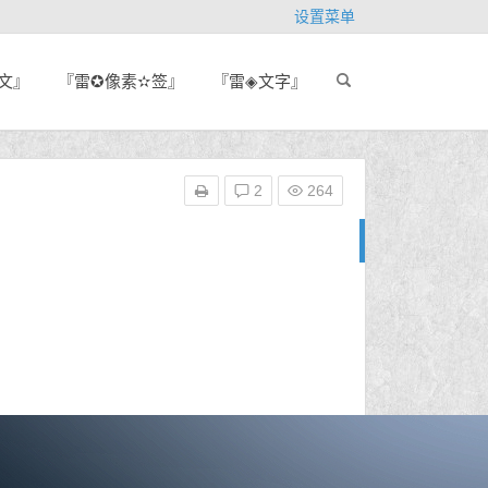
设置菜单
文』
『雷✪像素✫签』
『雷◈文字』
2
264