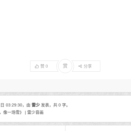
赏
赞
0
分享
7日
03:29:30
，由
雷少
发表，共 0 字。
，像一场雪》 | 雷少音画