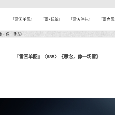
『雷▣单图』
『雷◐鼠绘』
『雷★涂抹』
『雷✿图
思念，像一场雪》
『雷▣单图』〈685〉《思念，像一场雪》