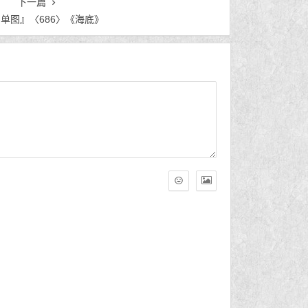
下一篇
单图』〈686〉《海底》