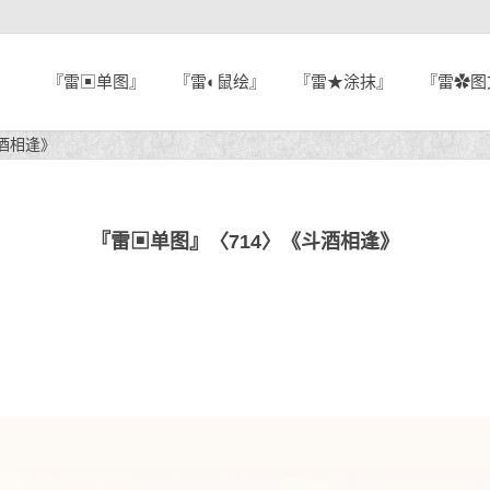
『雷▣单图』
『雷◐鼠绘』
『雷★涂抹』
『雷✿图
酒相逢》
『雷▣单图』〈714〉《斗酒相逢》