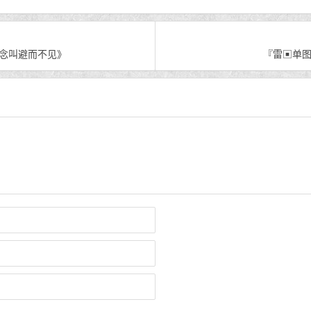
想念叫避而不见》
『雷▣单图