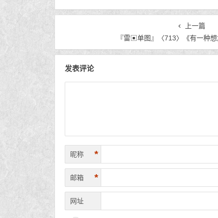
上一篇
『雷▣单图』〈713〉《有一种
发表评论
*
昵称
*
邮箱
网址