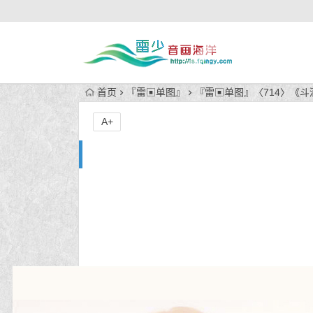
首页
『雷▣单图』
『雷▣单图』〈714〉《斗
A+