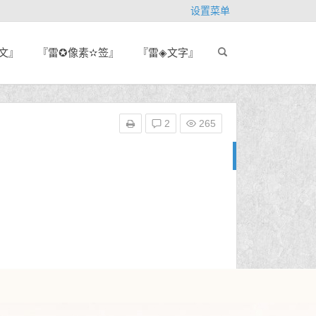
设置菜单
文』
『雷✪像素✫签』
『雷◈文字』
2
265