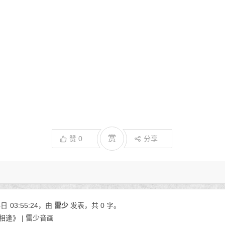
赏
赞
0
分享
4日
03:55:24
，由
雷少
发表，共 0 字。
逢》 | 雷少音画