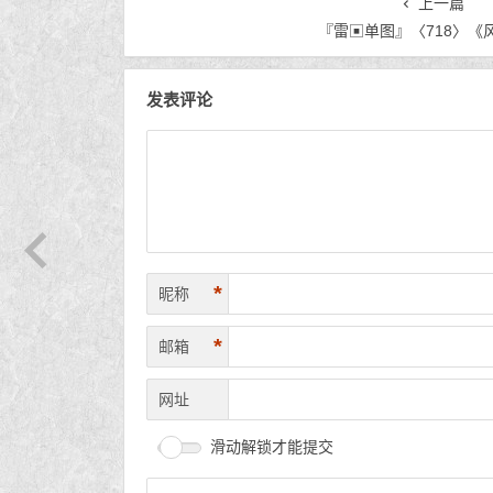
上一篇
『雷▣单图』〈718〉《
发表评论
*
昵称
*
邮箱
网址
滑动解锁才能提交