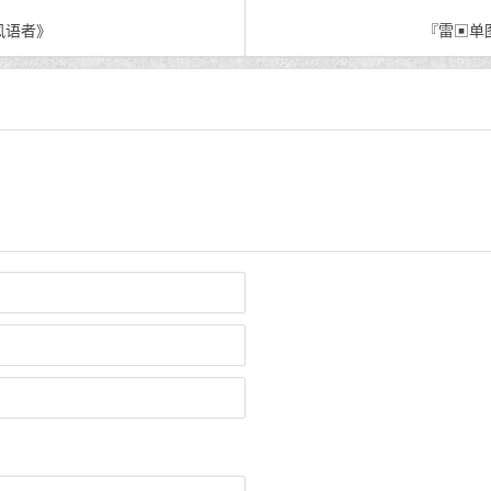
风语者》
『雷▣单