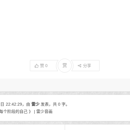
赏
赞
0
分享
7日
22:42:29
，由
雷少
发表，共 0 字。
个阶段的自己 》 | 雷少音画