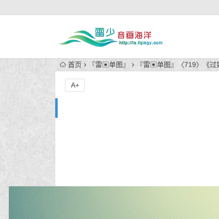
首页
『雷▣单图』
『雷▣单图』〈719〉《过
A+