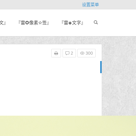
设置菜单
文』
『雷✪像素✫签』
『雷◈文字』
2
300