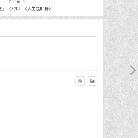
下一篇
图』〈720〉《人生是旷野》