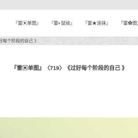
『雷▣单图』
『雷◐鼠绘』
『雷★涂抹』
『雷✿图
好每个阶段的自己 》
『雷▣单图』〈719〉《过好每个阶段的自己 》