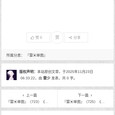
赏
赞
0
分享
所属分类：
『雷▣单图』
版权声明：
本站原创文章，于2025年11月23日
06:33:22
，由
雷少
发表，共 0 字。
上一篇
下一篇
『雷▣单图』〈723〉《这一眼》
『雷▣单图』〈725〉《心灵彼岸》
文章导航