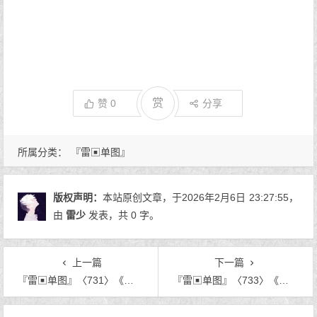
赏
赞
0
分享
所属分类：
『雷▣单图』
版权声明：
本站原创文章，于2026年2月6日
23:27:55
，
由
雷少
发表，共 0 字。
上一篇
下一篇
『雷▣单图』〈731〉《再相逢时》
『雷▣单图』〈733〉《把整个春天都给你》
文章导航