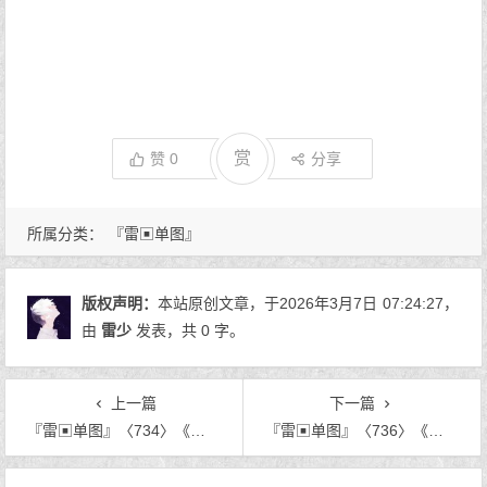
赏
赞
0
分享
所属分类：
『雷▣单图』
版权声明：
本站原创文章，于2026年3月7日
07:24:27
，
由
雷少
发表，共 0 字。
上一篇
下一篇
『雷▣单图』〈734〉《你是云海间，最漫不经心的惊鸿客。》
『雷▣单图』〈736〉《九月的书笺》
文章导航