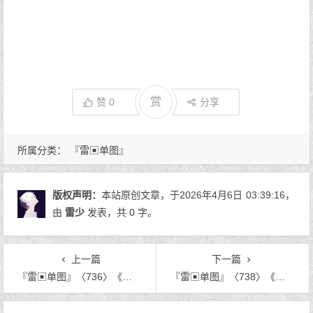
赏
赞
0
分享
所属分类：
『雷▣单图』
版权声明：
本站原创文章，于2026年4月6日
03:39:16
，
由
雷少
发表，共 0 字。
上一篇
下一篇
『雷▣单图』〈736〉《九月的书笺》
『雷▣单图』〈738〉《燕归来》
文章导航