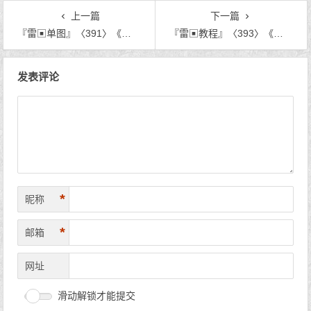
上一篇
下一篇
『雷▣单图』〈391〉《轻轻说早安》
『雷▣教程』〈393〉《签名上加小动画装饰简单教程》
文章导航
发表评论
*
昵称
*
邮箱
网址
滑动解锁才能提交