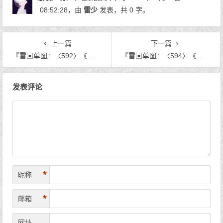
08:52:28
，由
雷少
发表，共 0 字。
上一篇
下一篇
『雷▣单图』〈592〉《笑傲江湖》
『雷▣单图』〈594〉《月阑珊》
文章导航
发表评论
*
昵称
*
邮箱
网址