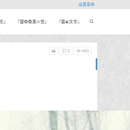
设置菜单
文』
『雷✪像素✫签』
『雷◈文字』
2
493