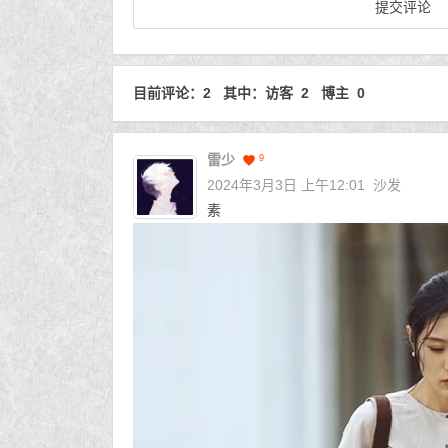
目前评论：2 其中：访客 2 博主 0
雷少
9
2024年3月3日 上午12:01
沙发
素