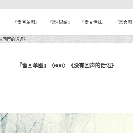
『雷▣单图』
『雷◐鼠绘』
『雷★涂抹』
『雷✿图
没有回声的话语》
『雷▣单图』〈600〉《没有回声的话语》