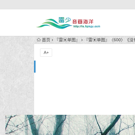
首页
『雷▣单图』
『雷▣单图』〈600〉《
A+