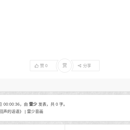
赏
赞
0
分享
日
00:00:36
，由
雷少
发表，共 0 字。
回声的话语》 | 雷少音画