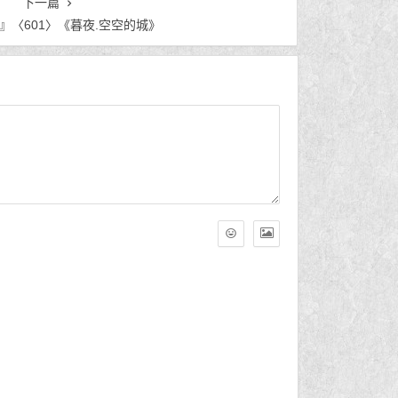
下一篇
』〈601〉《暮夜.空空的城》