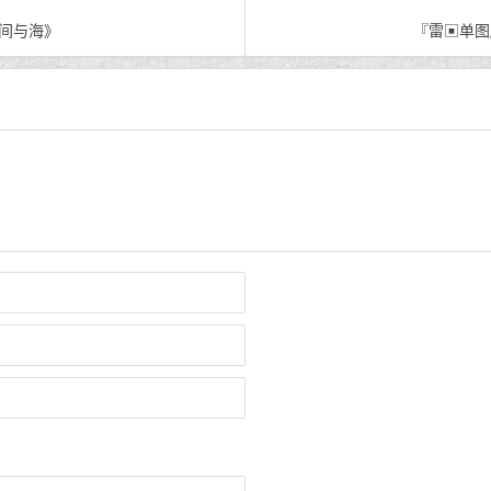
人间与海》
『雷▣单图