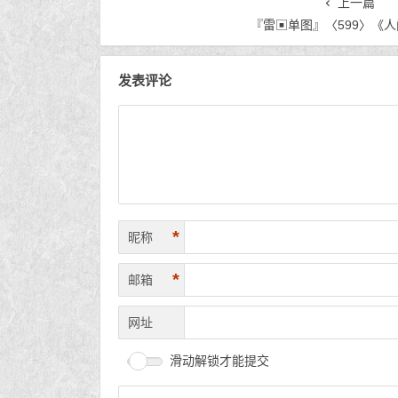
上一篇
『雷▣单图』〈599〉《
发表评论
*
昵称
*
邮箱
网址
滑动解锁才能提交