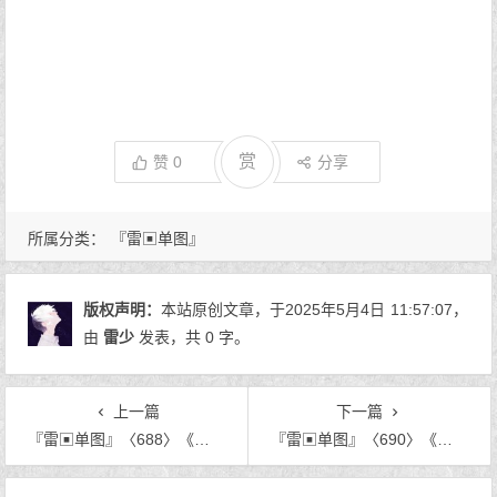
赏
赞
0
分享
所属分类：
『雷▣单图』
版权声明：
本站原创文章，于2025年5月4日
11:57:07
，
由
雷少
发表，共 0 字。
上一篇
下一篇
『雷▣单图』〈688〉《从我到月亮之间》
『雷▣单图』〈690〉《旧伤。》
文章导航