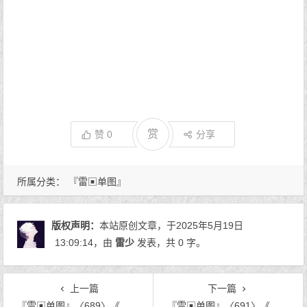
赏
赞
0
分享
所属分类：
『雷▣单图』
版权声明：
本站原创文章，于2025年5月19日
13:09:14
，由
雷少
发表，共 0 字。
上一篇
下一篇
『雷▣单图』〈689〉《忆》
『雷▣单图』〈691〉《那朵花》