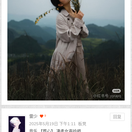
雷少
9
回复
2025年5月19日 下午1:11
板凳
音乐 【葬心】 凄柔女声吟唱