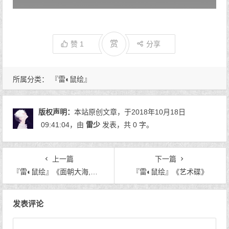
赏
赞
1
分享
所属分类：
『雷◐鼠绘』
版权声明：
本站原创文章，于2018年10月18日
09:41:04
，由
雷少
发表，共 0 字。
上一篇
下一篇
『雷◐鼠绘』《面朝大海,春暖花开》
『雷◐鼠绘』《艺术碟》
文章导航
发表评论