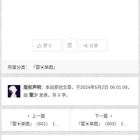
赏
赞
0
分享
所属分类：
『雷▣单图』
版权声明：
本站原创文章，于2024年5月2日
06:01:09
，
由
雷少
发表，共 0 字。
上一篇
下一篇
『雷▣单图』〈601〉《暮夜.空空的城》
『雷▣单图』〈603〉《你是我的人间烟火》
文章导航